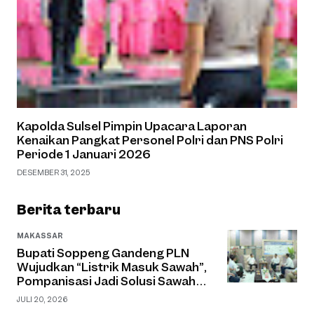
Kapolda Sulsel Pimpin Upacara Laporan
Kenaikan Pangkat Personel Polri dan PNS Polri
Periode 1 Januari 2026
DESEMBER 31, 2025
Berita terbaru
MAKASSAR
Bupati Soppeng Gandeng PLN
Wujudkan “Listrik Masuk Sawah”,
Pompanisasi Jadi Solusi Sawah
Tadah Hujan
JULI 20, 2026