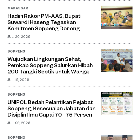
MAKASSAR
Hadiri Rakor PM-AAS, Bupati
Suwardi Haseng Tegaskan
Komitmen Soppeng Dorong
Pertanian Modern dan Swasembada
JULI 20, 2026
Pangan
SOPPENG
Wujudkan Lingkungan Sehat,
Pemkab Soppeng Salurkan Hibah
200 Tangki Septik untuk Warga
JULI 15, 2026
SOPPENG
UNIPOL Bedah Pelantikan Pejabat
Soppeng, Kesesuaian Jabatan dan
Disiplin Ilmu Capai 70–75 Persen
JULI 09, 2026
SOPPENG