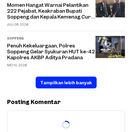
Momen Hangat Warnai Pelantikan
222 Pejabat, Keakraban Bupati
Soppeng dan Kepala Kemenag Curi
Perhatian
JULI 09, 2026
SOPPENG
Penuh Kekeluargaan, Polres
Soppeng Gelar Syukuran HUT ke-42
Kapolres AKBP Aditya Pradana
MEI 10, 2026
Tampilkan lebih banyak
Posting Komentar