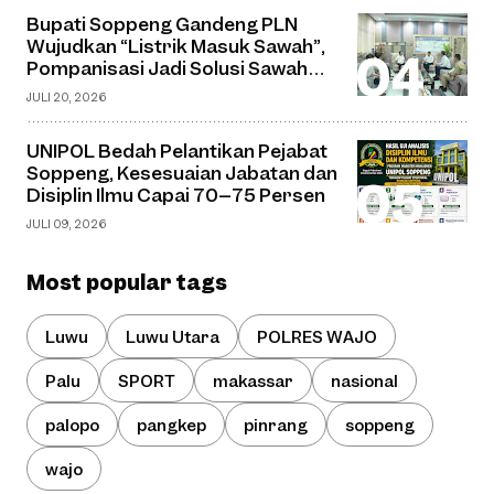
Bupati Soppeng Gandeng PLN
Wujudkan “Listrik Masuk Sawah”,
Pompanisasi Jadi Solusi Sawah
Tadah Hujan
JULI 20, 2026
UNIPOL Bedah Pelantikan Pejabat
Soppeng, Kesesuaian Jabatan dan
Disiplin Ilmu Capai 70–75 Persen
JULI 09, 2026
Most popular tags
Luwu
Luwu Utara
POLRES WAJO
Palu
SPORT
makassar
nasional
palopo
pangkep
pinrang
soppeng
wajo