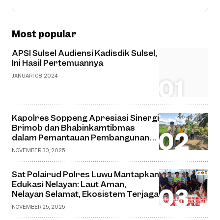
Most popular
APSI Sulsel Audiensi Kadisdik Sulsel,
Ini Hasil Pertemuannya
JANUARI 08, 2024
Kapolres Soppeng Apresiasi Sinergi
Brimob dan Bhabinkamtibmas
dalam Pemantauan Pembangunan
Jembatan Gantung di Desa Watu
NOVEMBER 30, 2025
Sat Polairud Polres Luwu Mantapkan
Edukasi Nelayan: Laut Aman,
Nelayan Selamat, Ekosistem Terjaga
NOVEMBER 25, 2025