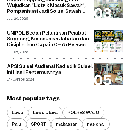
Wujudkan “Listrik Masuk Sawah”,
Pompanisasi Jadi Solusi Sawah
Tadah Hujan
JULI 20, 2026
UNIPOL Bedah Pelantikan Pejabat
Soppeng, Kesesuaian Jabatan dan
Disiplin Ilmu Capai 70–75 Persen
JULI 09, 2026
APSI Sulsel Audiensi Kadisdik Sulsel,
Ini Hasil Pertemuannya
JANUARI 08, 2024
Most popular tags
Luwu
Luwu Utara
POLRES WAJO
Palu
SPORT
makassar
nasional