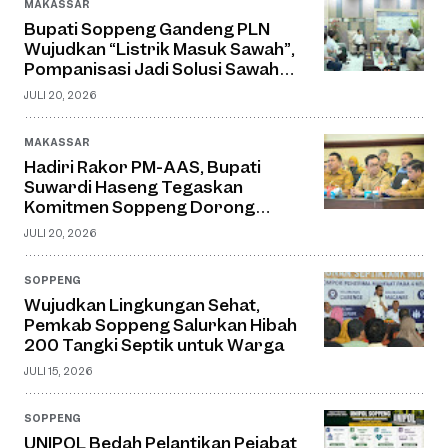
MAKASSAR
Bupati Soppeng Gandeng PLN
Wujudkan “Listrik Masuk Sawah”,
Pompanisasi Jadi Solusi Sawah
Tadah Hujan
JULI 20, 2026
MAKASSAR
Hadiri Rakor PM-AAS, Bupati
Suwardi Haseng Tegaskan
Komitmen Soppeng Dorong
Pertanian Modern dan Swasembada
JULI 20, 2026
Pangan
SOPPENG
Wujudkan Lingkungan Sehat,
Pemkab Soppeng Salurkan Hibah
200 Tangki Septik untuk Warga
JULI 15, 2026
SOPPENG
UNIPOL Bedah Pelantikan Pejabat