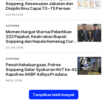
Soppeng, Kesesuaian Jabatan dan
Disiplin Ilmu Capai 70–75 Persen
JULI 09, 2026
SOPPENG
Momen Hangat Warnai Pelantikan
222 Pejabat, Keakraban Bupati
Soppeng dan Kepala Kemenag Curi
Perhatian
JULI 09, 2026
SOPPENG
Penuh Kekeluargaan, Polres
Soppeng Gelar Syukuran HUT ke-42
Kapolres AKBP Aditya Pradana
MEI 10, 2026
Tampilkan lebih banyak