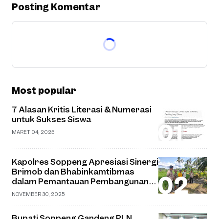
Posting Komentar
Most popular
7 Alasan Kritis Literasi & Numerasi
untuk Sukses Siswa
MARET 04, 2025
Kapolres Soppeng Apresiasi Sinergi
Brimob dan Bhabinkamtibmas
dalam Pemantauan Pembangunan
Jembatan Gantung di Desa Watu
NOVEMBER 30, 2025
Bupati Soppeng Gandeng PLN