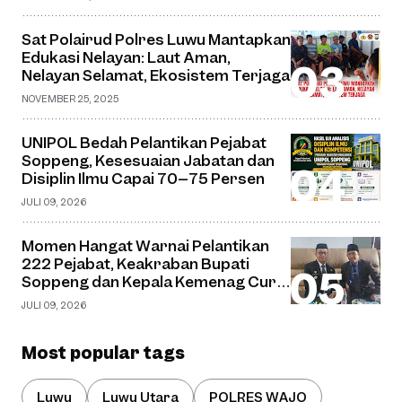
Sat Polairud Polres Luwu Mantapkan
Edukasi Nelayan: Laut Aman,
Nelayan Selamat, Ekosistem Terjaga
NOVEMBER 25, 2025
UNIPOL Bedah Pelantikan Pejabat
Soppeng, Kesesuaian Jabatan dan
Disiplin Ilmu Capai 70–75 Persen
JULI 09, 2026
Momen Hangat Warnai Pelantikan
222 Pejabat, Keakraban Bupati
Soppeng dan Kepala Kemenag Curi
Perhatian
JULI 09, 2026
Most popular tags
Luwu
Luwu Utara
POLRES WAJO