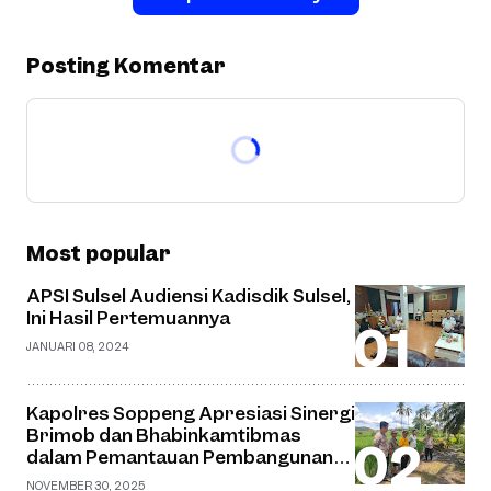
Posting Komentar
Most popular
APSI Sulsel Audiensi Kadisdik Sulsel,
Ini Hasil Pertemuannya
JANUARI 08, 2024
Kapolres Soppeng Apresiasi Sinergi
Brimob dan Bhabinkamtibmas
dalam Pemantauan Pembangunan
Jembatan Gantung di Desa Watu
NOVEMBER 30, 2025