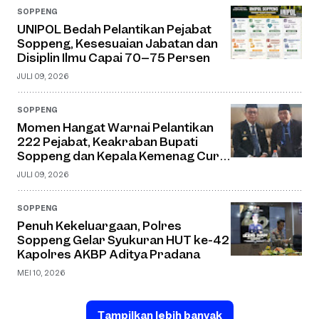
SOPPENG
UNIPOL Bedah Pelantikan Pejabat
Soppeng, Kesesuaian Jabatan dan
Disiplin Ilmu Capai 70–75 Persen
JULI 09, 2026
SOPPENG
Momen Hangat Warnai Pelantikan
222 Pejabat, Keakraban Bupati
Soppeng dan Kepala Kemenag Curi
Perhatian
JULI 09, 2026
SOPPENG
Penuh Kekeluargaan, Polres
Soppeng Gelar Syukuran HUT ke-42
Kapolres AKBP Aditya Pradana
MEI 10, 2026
Tampilkan lebih banyak