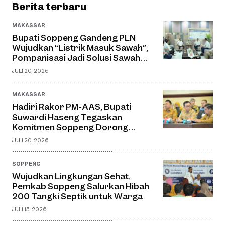
Berita terbaru
MAKASSAR
Bupati Soppeng Gandeng PLN
Wujudkan “Listrik Masuk Sawah”,
Pompanisasi Jadi Solusi Sawah
Tadah Hujan
JULI 20, 2026
MAKASSAR
Hadiri Rakor PM-AAS, Bupati
Suwardi Haseng Tegaskan
Komitmen Soppeng Dorong
Pertanian Modern dan Swasembada
JULI 20, 2026
Pangan
SOPPENG
Wujudkan Lingkungan Sehat,
Pemkab Soppeng Salurkan Hibah
200 Tangki Septik untuk Warga
JULI 15, 2026