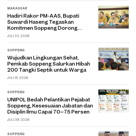
MAKASSAR
Hadiri Rakor PM-AAS, Bupati
Suwardi Haseng Tegaskan
Komitmen Soppeng Dorong
Pertanian Modern dan Swasembada
JULI 20, 2026
Pangan
SOPPENG
Wujudkan Lingkungan Sehat,
Pemkab Soppeng Salurkan Hibah
200 Tangki Septik untuk Warga
JULI 15, 2026
SOPPENG
UNIPOL Bedah Pelantikan Pejabat
Soppeng, Kesesuaian Jabatan dan
Disiplin Ilmu Capai 70–75 Persen
JULI 09, 2026
SOPPENG