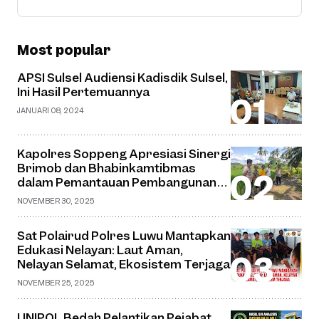
Most popular
APSI Sulsel Audiensi Kadisdik Sulsel,
Ini Hasil Pertemuannya
JANUARI 08, 2024
Kapolres Soppeng Apresiasi Sinergi
Brimob dan Bhabinkamtibmas
dalam Pemantauan Pembangunan
Jembatan Gantung di Desa Watu
NOVEMBER 30, 2025
Sat Polairud Polres Luwu Mantapkan
Edukasi Nelayan: Laut Aman,
Nelayan Selamat, Ekosistem Terjaga
NOVEMBER 25, 2025
UNIPOL Bedah Pelantikan Pejabat