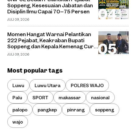
Soppeng, Kesesuaian Jabatan dan
Disiplin Ilmu Capai 70–75 Persen
JULI 09, 2026
Momen Hangat Warnai Pelantikan
222 Pejabat, Keakraban Bupati
Soppeng dan Kepala Kemenag Curi
Perhatian
JULI 09, 2026
Most popular tags
Luwu
Luwu Utara
POLRES WAJO
Palu
SPORT
makassar
nasional
palopo
pangkep
pinrang
soppeng
wajo