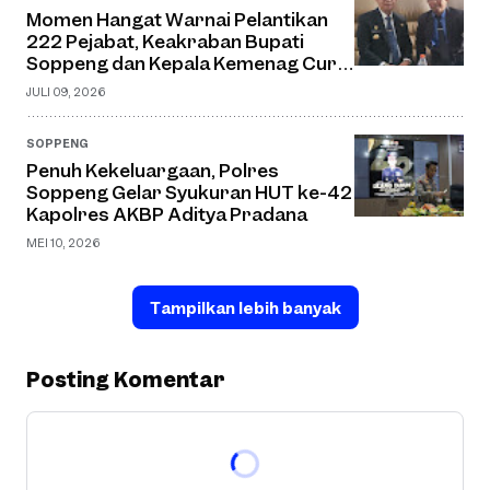
Momen Hangat Warnai Pelantikan
222 Pejabat, Keakraban Bupati
Soppeng dan Kepala Kemenag Curi
Perhatian
JULI 09, 2026
SOPPENG
Penuh Kekeluargaan, Polres
Soppeng Gelar Syukuran HUT ke-42
Kapolres AKBP Aditya Pradana
MEI 10, 2026
Tampilkan lebih banyak
Posting Komentar