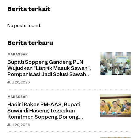
Berita terkait
No posts found.
Berita terbaru
MAKASSAR
Bupati Soppeng Gandeng PLN
Wujudkan “Listrik Masuk Sawah”,
Pompanisasi Jadi Solusi Sawah
Tadah Hujan
JULI 20, 2026
MAKASSAR
Hadiri Rakor PM-AAS, Bupati
Suwardi Haseng Tegaskan
Komitmen Soppeng Dorong
Pertanian Modern dan Swasembada
JULI 20, 2026
Pangan