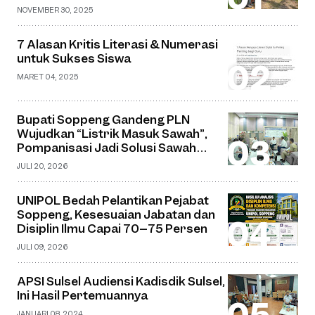
Jembatan Gantung di Desa Watu
NOVEMBER 30, 2025
7 Alasan Kritis Literasi & Numerasi
untuk Sukses Siswa
MARET 04, 2025
Bupati Soppeng Gandeng PLN
Wujudkan “Listrik Masuk Sawah”,
Pompanisasi Jadi Solusi Sawah
Tadah Hujan
JULI 20, 2026
UNIPOL Bedah Pelantikan Pejabat
Soppeng, Kesesuaian Jabatan dan
Disiplin Ilmu Capai 70–75 Persen
JULI 09, 2026
APSI Sulsel Audiensi Kadisdik Sulsel,
Ini Hasil Pertemuannya
JANUARI 08, 2024