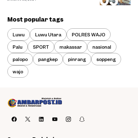
Most popular tags
Luwu
Luwu Utara
POLRES WAJO
Palu
SPORT
makassar
nasional
palopo
pangkep
pinrang
soppeng
wajo