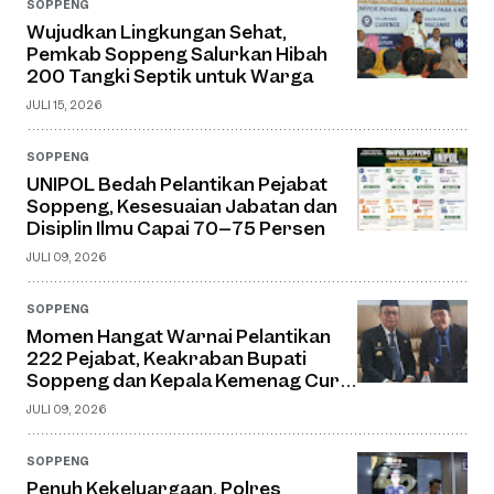
SOPPENG
Wujudkan Lingkungan Sehat,
Pemkab Soppeng Salurkan Hibah
200 Tangki Septik untuk Warga
JULI 15, 2026
SOPPENG
UNIPOL Bedah Pelantikan Pejabat
Soppeng, Kesesuaian Jabatan dan
Disiplin Ilmu Capai 70–75 Persen
JULI 09, 2026
SOPPENG
Momen Hangat Warnai Pelantikan
222 Pejabat, Keakraban Bupati
Soppeng dan Kepala Kemenag Curi
Perhatian
JULI 09, 2026
SOPPENG
Penuh Kekeluargaan, Polres