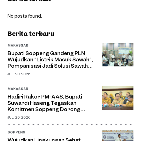
No posts found.
Berita terbaru
MAKASSAR
Bupati Soppeng Gandeng PLN
Wujudkan “Listrik Masuk Sawah”,
Pompanisasi Jadi Solusi Sawah
Tadah Hujan
JULI 20, 2026
MAKASSAR
Hadiri Rakor PM-AAS, Bupati
Suwardi Haseng Tegaskan
Komitmen Soppeng Dorong
Pertanian Modern dan Swasembada
JULI 20, 2026
Pangan
SOPPENG
Wujudkan Lingkungan Sehat,