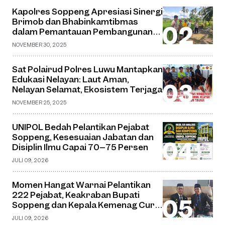
Kapolres Soppeng Apresiasi Sinergi
Brimob dan Bhabinkamtibmas
dalam Pemantauan Pembangunan
Jembatan Gantung di Desa Watu
NOVEMBER 30, 2025
Sat Polairud Polres Luwu Mantapkan
Edukasi Nelayan: Laut Aman,
Nelayan Selamat, Ekosistem Terjaga
NOVEMBER 25, 2025
UNIPOL Bedah Pelantikan Pejabat
Soppeng, Kesesuaian Jabatan dan
Disiplin Ilmu Capai 70–75 Persen
JULI 09, 2026
Momen Hangat Warnai Pelantikan
222 Pejabat, Keakraban Bupati
Soppeng dan Kepala Kemenag Curi
Perhatian
JULI 09, 2026