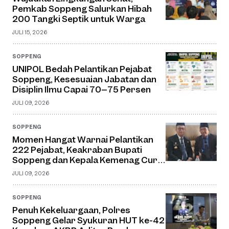
Pemkab Soppeng Salurkan Hibah
200 Tangki Septik untuk Warga
JULI 15, 2026
SOPPENG
UNIPOL Bedah Pelantikan Pejabat
Soppeng, Kesesuaian Jabatan dan
Disiplin Ilmu Capai 70–75 Persen
JULI 09, 2026
SOPPENG
Momen Hangat Warnai Pelantikan
222 Pejabat, Keakraban Bupati
Soppeng dan Kepala Kemenag Curi
Perhatian
JULI 09, 2026
SOPPENG
Penuh Kekeluargaan, Polres
Soppeng Gelar Syukuran HUT ke-42