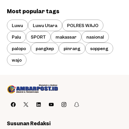
Most popular tags
Luwu
Luwu Utara
POLRES WAJO
Palu
SPORT
makassar
nasional
palopo
pangkep
pinrang
soppeng
wajo
Susunan Redaksi