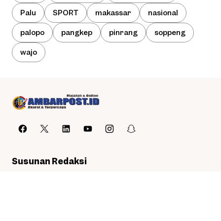
Palu
SPORT
makassar
nasional
palopo
pangkep
pinrang
soppeng
wajo
Susunan Redaksi
Redaksi
Pedoman Media Siber
Copyright © 2025
AmbarPost.id
. All rights reserved.