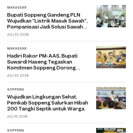
MAKASSAR
Bupati Soppeng Gandeng PLN
Wujudkan “Listrik Masuk Sawah”,
Pompanisasi Jadi Solusi Sawah
Tadah Hujan
JULI 20, 2026
MAKASSAR
Hadiri Rakor PM-AAS, Bupati
Suwardi Haseng Tegaskan
Komitmen Soppeng Dorong
Pertanian Modern dan Swasembada
JULI 20, 2026
Pangan
SOPPENG
Wujudkan Lingkungan Sehat,
Pemkab Soppeng Salurkan Hibah
200 Tangki Septik untuk Warga
JULI 15, 2026
SOPPENG