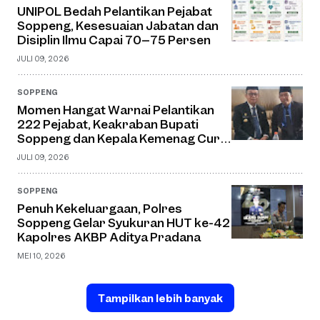
UNIPOL Bedah Pelantikan Pejabat
Soppeng, Kesesuaian Jabatan dan
Disiplin Ilmu Capai 70–75 Persen
JULI 09, 2026
SOPPENG
Momen Hangat Warnai Pelantikan
222 Pejabat, Keakraban Bupati
Soppeng dan Kepala Kemenag Curi
Perhatian
JULI 09, 2026
SOPPENG
Penuh Kekeluargaan, Polres
Soppeng Gelar Syukuran HUT ke-42
Kapolres AKBP Aditya Pradana
MEI 10, 2026
Tampilkan lebih banyak