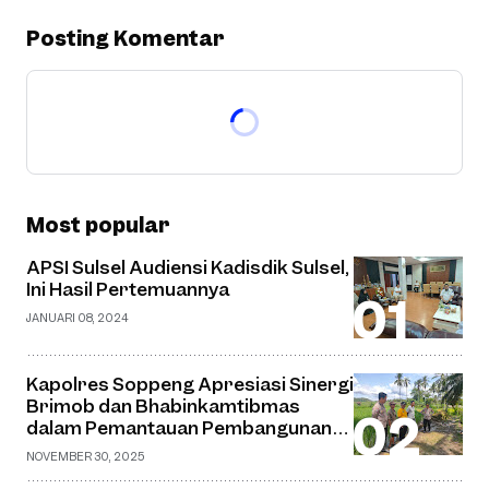
Posting Komentar
Most popular
APSI Sulsel Audiensi Kadisdik Sulsel,
Ini Hasil Pertemuannya
JANUARI 08, 2024
Kapolres Soppeng Apresiasi Sinergi
Brimob dan Bhabinkamtibmas
dalam Pemantauan Pembangunan
Jembatan Gantung di Desa Watu
NOVEMBER 30, 2025