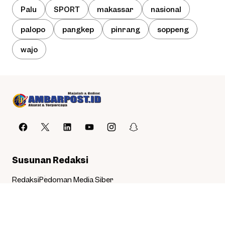
Palu
SPORT
makassar
nasional
palopo
pangkep
pinrang
soppeng
wajo
Susunan Redaksi
Redaksi
Pedoman Media Siber
Copyright © 2025
AmbarPost.id
. All rights reserved.