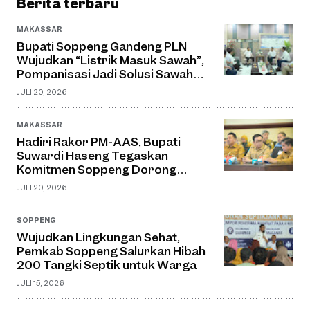
Berita terbaru
MAKASSAR
Bupati Soppeng Gandeng PLN
Wujudkan “Listrik Masuk Sawah”,
Pompanisasi Jadi Solusi Sawah
Tadah Hujan
JULI 20, 2026
MAKASSAR
Hadiri Rakor PM-AAS, Bupati
Suwardi Haseng Tegaskan
Komitmen Soppeng Dorong
Pertanian Modern dan Swasembada
JULI 20, 2026
Pangan
SOPPENG
Wujudkan Lingkungan Sehat,
Pemkab Soppeng Salurkan Hibah
200 Tangki Septik untuk Warga
JULI 15, 2026