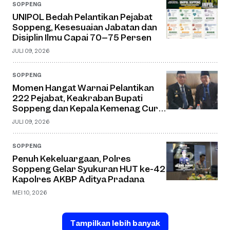
SOPPENG
UNIPOL Bedah Pelantikan Pejabat
Soppeng, Kesesuaian Jabatan dan
Disiplin Ilmu Capai 70–75 Persen
JULI 09, 2026
SOPPENG
Momen Hangat Warnai Pelantikan
222 Pejabat, Keakraban Bupati
Soppeng dan Kepala Kemenag Curi
Perhatian
JULI 09, 2026
SOPPENG
Penuh Kekeluargaan, Polres
Soppeng Gelar Syukuran HUT ke-42
Kapolres AKBP Aditya Pradana
MEI 10, 2026
Tampilkan lebih banyak