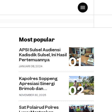
Most popular
APSI Sulsel Audiensi
Kadisdik Sulsel, Ini Hasil
Pertemuannya
JANUARI 08, 2024
Kapolres Soppeng
Apresiasi Sinergi
Brimob dan
Bhabinkamtibmas
NOVEMBER 30, 2025
dalam Pemantauan
Pembangunan
Sat Polairud Polres
Jembatan Gantung di