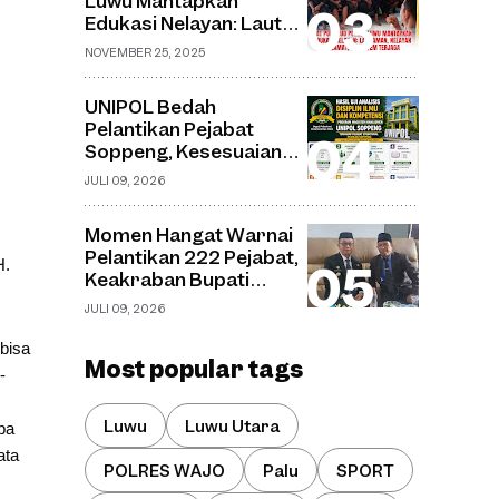
Luwu Mantapkan
Desa Watu
Edukasi Nelayan: Laut
Aman, Nelayan Selamat,
NOVEMBER 25, 2025
Ekosistem Terjaga
UNIPOL Bedah
Pelantikan Pejabat
Soppeng, Kesesuaian
Jabatan dan Disiplin
JULI 09, 2026
Ilmu Capai 70–75
Persen
Momen Hangat Warnai
Pelantikan 222 Pejabat,
H.
Keakraban Bupati
Soppeng dan Kepala
JULI 09, 2026
Kemenag Curi
Perhatian
bisa
Most popular tags
-
Luwu
Luwu Utara
pa
ata
POLRES WAJO
Palu
SPORT