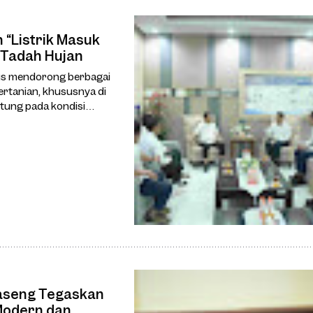
“Listrik Masuk
 Tadah Hujan
us mendorong berbagai
ertanian, khususnya di
tung pada kondisi
adalah program “Listrik
Haseng Tegaskan
Modern dan