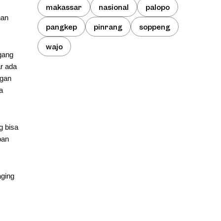
makassar
nasional
palopo
nan
pangkep
pinrang
soppeng
wajo
gang
r ada
ngan
a
g bisa
pan
aging