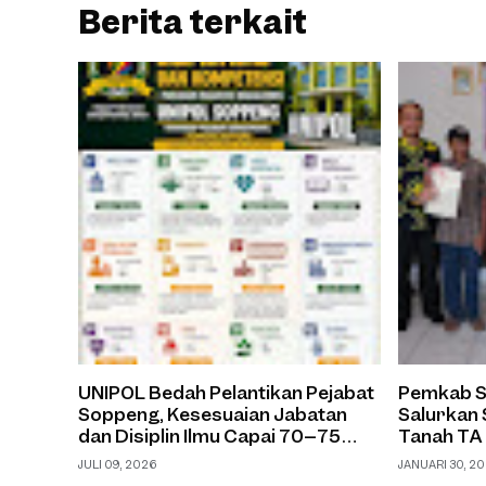
Berita terkait
UNIPOL Bedah Pelantikan Pejabat
Pemkab S
Soppeng, Kesesuaian Jabatan
Salurkan 
dan Disiplin Ilmu Capai 70–75
Tanah TA
Persen
JULI 09, 2026
JANUARI 30, 2