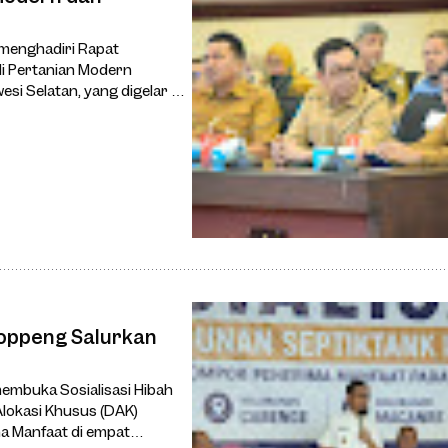
 menghadiri Rapat
di Pertanian Modern
i Selatan, yang digelar di
an, Senin
oppeng Salurkan
embuka Sosialisasi Hibah
lokasi Khusus (DAK)
a Manfaat di empat