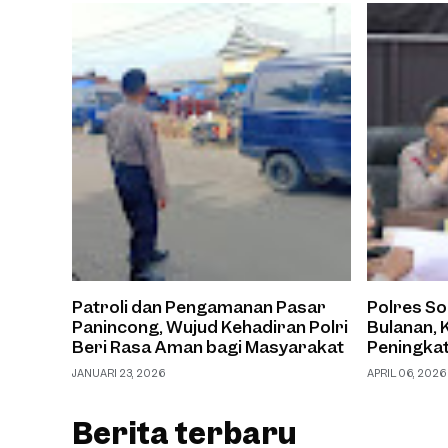
Patroli dan Pengamanan Pasar
Polres S
Panincong, Wujud Kehadiran Polri
Bulanan, 
Beri Rasa Aman bagi Masyarakat
Peningkat
Pelayana
JANUARI 23, 2026
APRIL 06, 2026
Berita terbaru