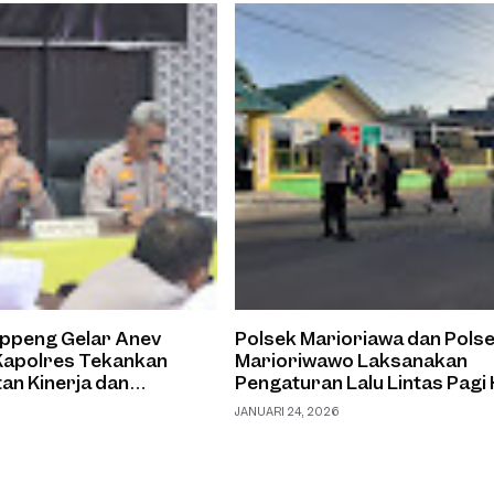
oppeng Gelar Anev
Polsek Marioriawa dan Pols
Kapolres Tekankan
Marioriwawo Laksanakan
an Kinerja dan
Pengaturan Lalu Lintas Pagi 
n
Demi Keamanan Pengguna J
JANUARI 24, 2026