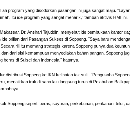
lah program yang disodorkan pasangan ini juga sangat maju. "Laya
umah, itu ide program yang sangat menarik," tambah aktivis HMI ini.
 Makassar, Dr. Anshari Tajuddin, menyebut ide pembukaan kantor da
de brilian dari Pasangan Sukses di Soppeng. "Saya baru mendenga
u. Secara riil itu memang strategis karena Soppeng punya dua keuntu
kat dan dari sisi kemampuan menyediakan bahan pangan, Soppeng jug
ng beras di Sulsel dan Indonesia," katanya.
r distribusi Soppeng ke IKN kelihatan tak sulit. "Pengusaha Soppen
 menaikkan truk di sana lalu langsung turun di Pelabuhan Balikpa
 tambahnya.
k Soppeng seperti beras, sayuran, perkebunan, perikanan, telur, d