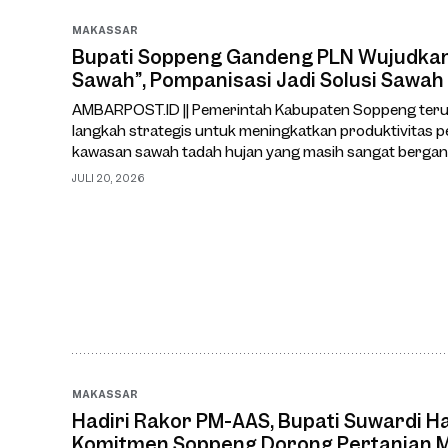
MAKASSAR
Bupati Soppeng Gandeng PLN Wujudkan 
Sawah”, Pompanisasi Jadi Solusi Sawah
AMBARPOST.ID || Pemerintah Kabupaten Soppeng ter
langkah strategis untuk meningkatkan produktivitas p
kawasan sawah tadah hujan yang masih sangat bergan
cuaca.Salah satu upaya yang kini tengah dimatangkan 
JULI 20, 2026
Masuk Sawah
MAKASSAR
Hadiri Rakor PM-AAS, Bupati Suwardi 
Komitmen Soppeng Dorong Pertanian 