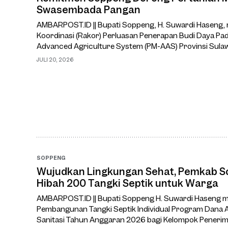
Swasembada Pangan
AMBARPOST.ID || Bupati Soppeng, H. Suwardi Haseng,
Koordinasi (Rakor) Perluasan Penerapan Budi Daya Pa
Advanced Agriculture System (PM-AAS) Provinsi Sulawes
Ruang Rapat Pimpinan Kantor Gubernur Sulawesi Selat
JULI 20, 2026
(20/7/2026).Rakor te
SOPPENG
Wujudkan Lingkungan Sehat, Pemkab S
Hibah 200 Tangki Septik untuk Warga
AMBARPOST.ID || Bupati Soppeng H. Suwardi Haseng m
Pembangunan Tangki Septik Individual Program Dana A
Sanitasi Tahun Anggaran 2026 bagi Kelompok Penerim