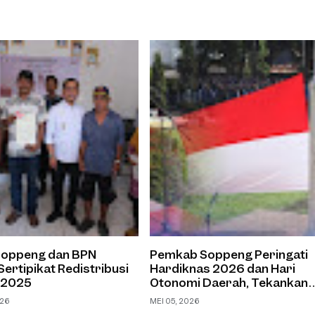
oppeng dan BPN
Pemkab Soppeng Peringati
Sertipikat Redistribusi
Hardiknas 2026 dan Hari
 2025
Otonomi Daerah, Tekankan
Kolaborasi dan Peningkatan
026
MEI 05, 2026
Kualitas Pendidikan