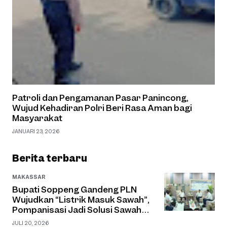
Patroli dan Pengamanan Pasar Panincong,
Wujud Kehadiran Polri Beri Rasa Aman bagi
Masyarakat
JANUARI 23, 2026
Berita terbaru
MAKASSAR
Bupati Soppeng Gandeng PLN
Wujudkan “Listrik Masuk Sawah”,
Pompanisasi Jadi Solusi Sawah
Tadah Hujan
JULI 20, 2026