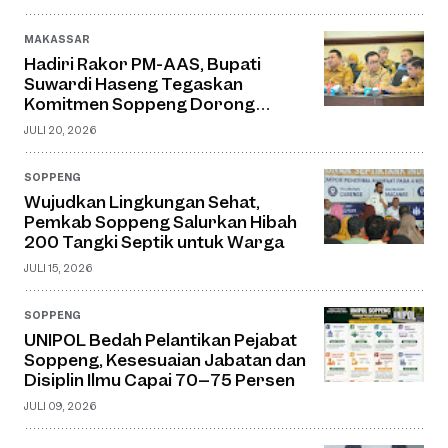
MAKASSAR
Hadiri Rakor PM-AAS, Bupati
Suwardi Haseng Tegaskan
Komitmen Soppeng Dorong
Pertanian Modern dan Swasembada
JULI 20, 2026
Pangan
SOPPENG
Wujudkan Lingkungan Sehat,
Pemkab Soppeng Salurkan Hibah
200 Tangki Septik untuk Warga
JULI 15, 2026
SOPPENG
UNIPOL Bedah Pelantikan Pejabat
Soppeng, Kesesuaian Jabatan dan
Disiplin Ilmu Capai 70–75 Persen
JULI 09, 2026