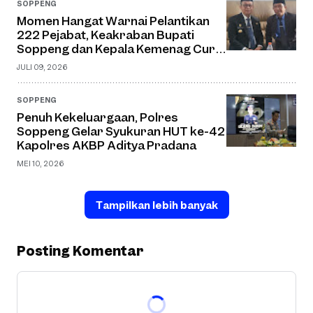
SOPPENG
Momen Hangat Warnai Pelantikan
222 Pejabat, Keakraban Bupati
Soppeng dan Kepala Kemenag Curi
Perhatian
JULI 09, 2026
SOPPENG
Penuh Kekeluargaan, Polres
Soppeng Gelar Syukuran HUT ke-42
Kapolres AKBP Aditya Pradana
MEI 10, 2026
Tampilkan lebih banyak
Posting Komentar