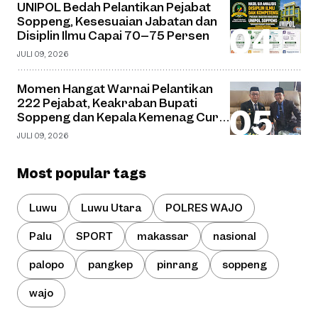
UNIPOL Bedah Pelantikan Pejabat
Soppeng, Kesesuaian Jabatan dan
Disiplin Ilmu Capai 70–75 Persen
JULI 09, 2026
Momen Hangat Warnai Pelantikan
222 Pejabat, Keakraban Bupati
Soppeng dan Kepala Kemenag Curi
Perhatian
JULI 09, 2026
Most popular tags
Luwu
Luwu Utara
POLRES WAJO
Palu
SPORT
makassar
nasional
palopo
pangkep
pinrang
soppeng
wajo