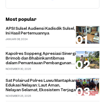
Most popular
APSI Sulsel Audiensi Kadisdik Sulsel,
Ini Hasil Pertemuannya
JANUARI 08, 2024
Kapolres Soppeng Apresiasi Sinergi
Brimob dan Bhabinkamtibmas
dalam Pemantauan Pembangunan
Jembatan Gantung di Desa Watu
NOVEMBER 30, 2025
Sat Polairud Polres Luwu Mantapkan
Edukasi Nelayan: Laut Aman,
Nelayan Selamat, Ekosistem Terjaga
NOVEMBER 25, 2025