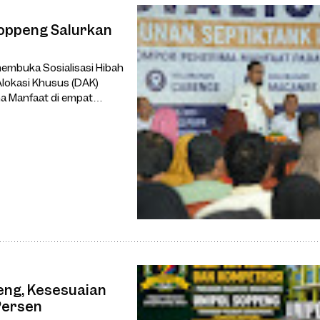
oppeng Salurkan
embuka Sosialisasi Hibah
lokasi Khusus (DAK)
a Manfaat di empat
an Cabenge, Kecamatan
eng, Kesesuaian
Persen