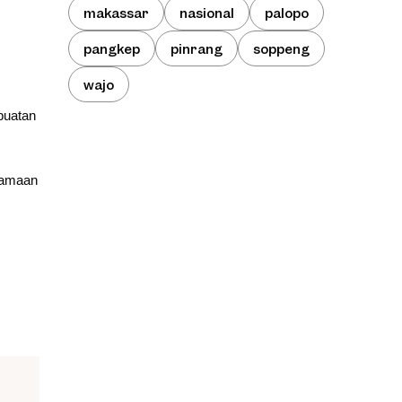
makassar
nasional
palopo
pangkep
pinrang
soppeng
wajo
buatan
rsamaan