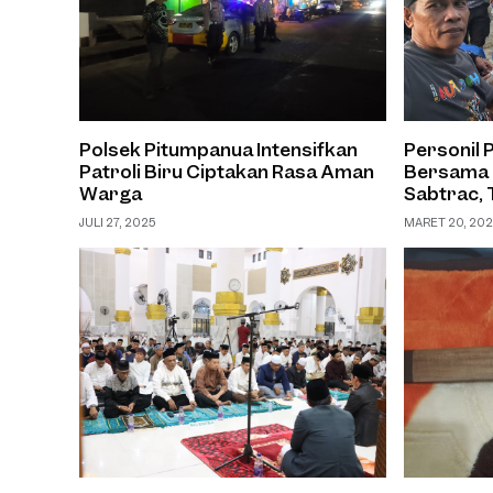
Polsek Pitumpanua Intensifkan
Personil
Patroli Biru Ciptakan Rasa Aman
Bersama 
Warga
Sabtrac, 
Berbuka P
JULI 27, 2025
MARET 20, 20
Berbagi Ta