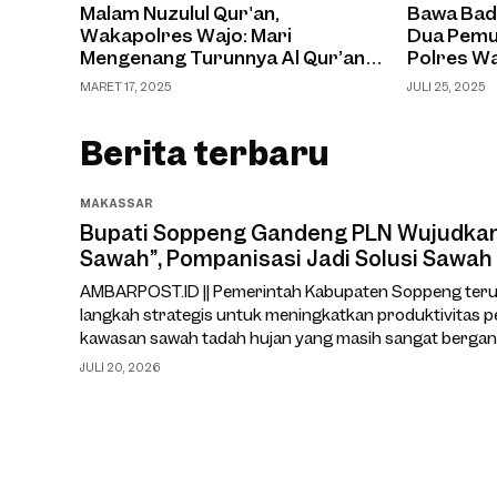
Malam Nuzulul Qur'an,
Bawa Badi
Wakapolres Wajo: Mari
Dua Pemu
Mengenang Turunnya Al Qur’an
Polres Wa
kepada Nabi Muhammad SAW
Patuh Pal
MARET 17, 2025
JULI 25, 2025
Untuk Mempererat Tali
Silaturahmi
Berita terbaru
MAKASSAR
Bupati Soppeng Gandeng PLN Wujudkan 
Sawah”, Pompanisasi Jadi Solusi Sawah
AMBARPOST.ID || Pemerintah Kabupaten Soppeng ter
langkah strategis untuk meningkatkan produktivitas p
kawasan sawah tadah hujan yang masih sangat bergan
cuaca.Salah satu upaya yang kini tengah dimatangkan 
JULI 20, 2026
Masuk Sawah