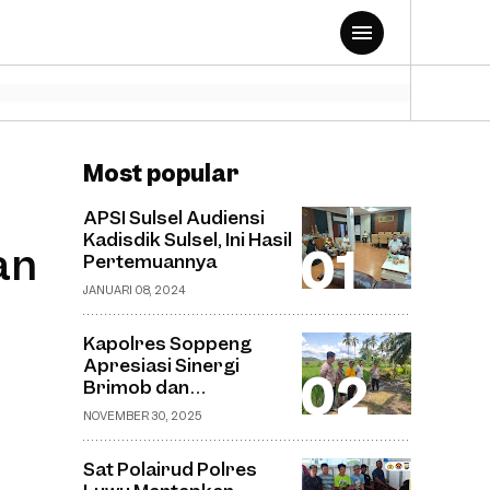
Most popular
APSI Sulsel Audiensi
Kadisdik Sulsel, Ini Hasil
an
Pertemuannya
JANUARI 08, 2024
Kapolres Soppeng
Apresiasi Sinergi
Brimob dan
Bhabinkamtibmas
NOVEMBER 30, 2025
dalam Pemantauan
Pembangunan
Sat Polairud Polres
Jembatan Gantung di