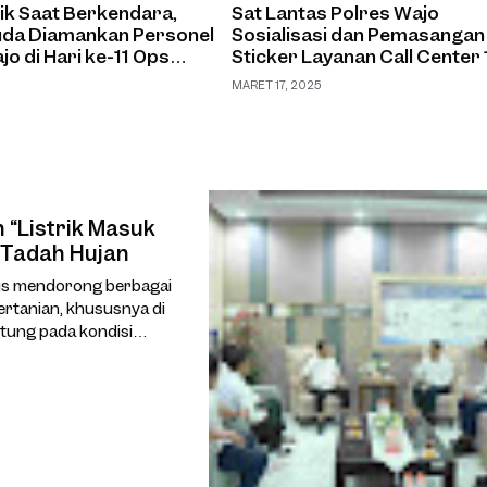
k Saat Berkendara,
Sat Lantas Polres Wajo
da Diamankan Personel
Sosialisasi dan Pemasangan
jo di Hari ke-11 Ops
Sticker Layanan Call Center 
lawa
Mudik Aman Keluarga Nyam
MARET 17, 2025
“Listrik Masuk
 Tadah Hujan
us mendorong berbagai
ertanian, khususnya di
tung pada kondisi
adalah program “Listrik