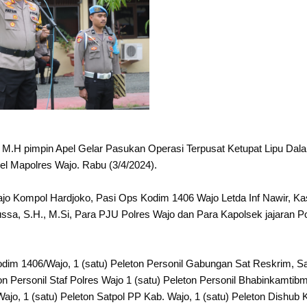
M.H pimpin Apel Gelar Pasukan Operasi Terpusat Ketupat Lipu Dal
pel Mapolres Wajo. Rabu (3/4/2024).
 Wajo Kompol Hardjoko, Pasi Ops Kodim 1406 Wajo Letda Inf Nawir, Ka
a, S.H., M.Si, Para PJU Polres Wajo dan Para Kapolsek jajaran Po
Kodim 1406/Wajo, 1 (satu) Peleton Personil Gabungan Sat Reskrim, S
on Personil Staf Polres Wajo 1 (satu) Peleton Personil Bhabinkamtib
Wajo, 1 (satu) Peleton Satpol PP Kab. Wajo, 1 (satu) Peleton Dishub 