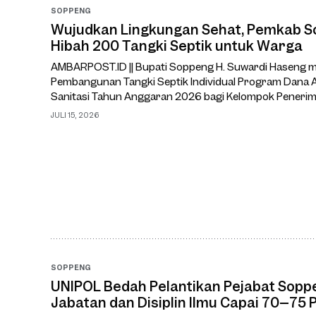
SOPPENG
Wujudkan Lingkungan Sehat, Pemkab S
Hibah 200 Tangki Septik untuk Warga
AMBARPOST.ID || Bupati Soppeng H. Suwardi Haseng m
Pembangunan Tangki Septik Individual Program Dana A
Sanitasi Tahun Anggaran 2026 bagi Kelompok Penerim
kelurahan. Kegiatan tersebut berlangsung di Kelurah
JULI 15, 2026
Lilirilau, R
SOPPENG
UNIPOL Bedah Pelantikan Pejabat Sopp
Jabatan dan Disiplin Ilmu Capai 70–75 