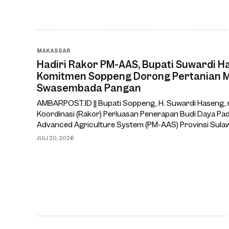
MAKASSAR
Hadiri Rakor PM-AAS, Bupati Suwardi 
Komitmen Soppeng Dorong Pertanian 
Swasembada Pangan
AMBARPOST.ID || Bupati Soppeng, H. Suwardi Haseng,
Koordinasi (Rakor) Perluasan Penerapan Budi Daya Pa
Advanced Agriculture System (PM-AAS) Provinsi Sulawes
Ruang Rapat Pimpinan Kantor Gubernur Sulawesi Selat
JULI 20, 2026
(20/7/2026).Rakor te