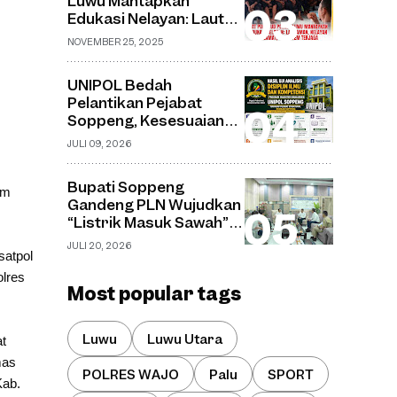
Luwu Mantapkan
Desa Watu
Edukasi Nelayan: Laut
Aman, Nelayan Selamat,
NOVEMBER 25, 2025
Ekosistem Terjaga
UNIPOL Bedah
Pelantikan Pejabat
Soppeng, Kesesuaian
Jabatan dan Disiplin
JULI 09, 2026
Ilmu Capai 70–75
Persen
Bupati Soppeng
am
Gandeng PLN Wujudkan
“Listrik Masuk Sawah”,
Pompanisasi Jadi Solusi
JULI 20, 2026
Sawah Tadah Hujan
satpol
lres
Most popular tags
Luwu
Luwu Utara
at
mas
POLRES WAJO
Palu
SPORT
Kab.