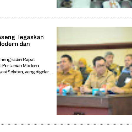
Haseng Tegaskan
Modern dan
 menghadiri Rapat
di Pertanian Modern
i Selatan, yang digelar di
an, Senin