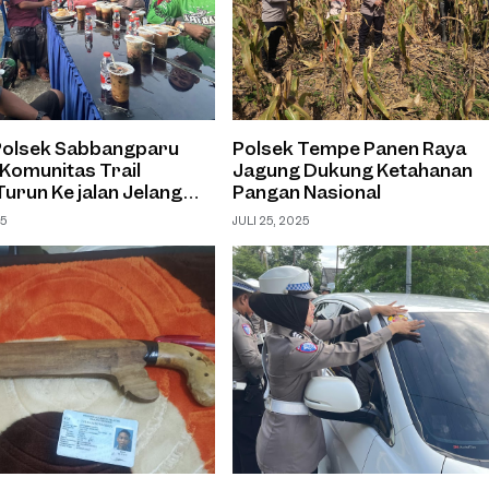
 Polsek Sabbangparu
Polsek Tempe Panen Raya
Komunitas Trail
Jagung Dukung Ketahanan
Turun Ke jalan Jelang
Pangan Nasional
uasa Melalui Aksi
25
JULI 25, 2025
kjil