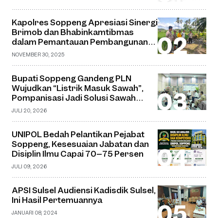
Kapolres Soppeng Apresiasi Sinergi
Brimob dan Bhabinkamtibmas
dalam Pemantauan Pembangunan
Jembatan Gantung di Desa Watu
NOVEMBER 30, 2025
Bupati Soppeng Gandeng PLN
Wujudkan “Listrik Masuk Sawah”,
Pompanisasi Jadi Solusi Sawah
Tadah Hujan
JULI 20, 2026
UNIPOL Bedah Pelantikan Pejabat
Soppeng, Kesesuaian Jabatan dan
Disiplin Ilmu Capai 70–75 Persen
JULI 09, 2026
APSI Sulsel Audiensi Kadisdik Sulsel,
Ini Hasil Pertemuannya
JANUARI 08, 2024