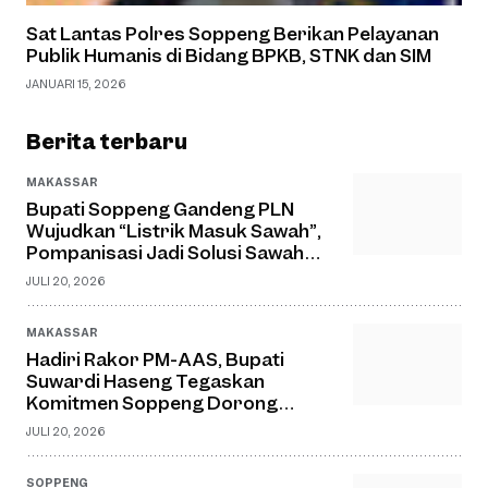
Sat Lantas Polres Soppeng Berikan Pelayanan
Publik Humanis di Bidang BPKB, STNK dan SIM
JANUARI 15, 2026
Berita terbaru
MAKASSAR
Bupati Soppeng Gandeng PLN
Wujudkan “Listrik Masuk Sawah”,
Pompanisasi Jadi Solusi Sawah
Tadah Hujan
JULI 20, 2026
MAKASSAR
Hadiri Rakor PM-AAS, Bupati
Suwardi Haseng Tegaskan
Komitmen Soppeng Dorong
Pertanian Modern dan Swasembada
JULI 20, 2026
Pangan
SOPPENG