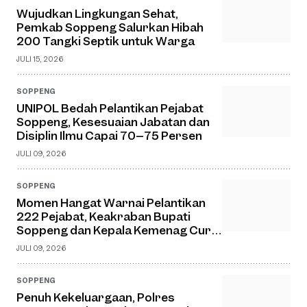
Wujudkan Lingkungan Sehat,
Pemkab Soppeng Salurkan Hibah
200 Tangki Septik untuk Warga
JULI 15, 2026
SOPPENG
UNIPOL Bedah Pelantikan Pejabat
Soppeng, Kesesuaian Jabatan dan
Disiplin Ilmu Capai 70–75 Persen
JULI 09, 2026
SOPPENG
Momen Hangat Warnai Pelantikan
222 Pejabat, Keakraban Bupati
Soppeng dan Kepala Kemenag Curi
Perhatian
JULI 09, 2026
SOPPENG
Penuh Kekeluargaan, Polres