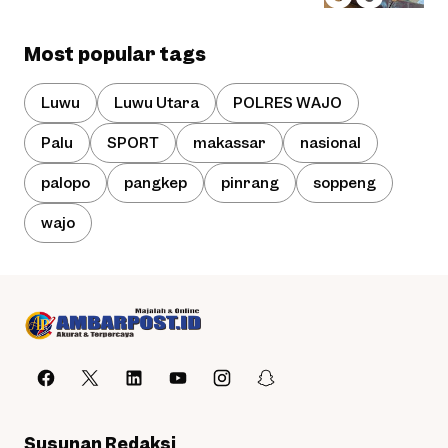
Most popular tags
Luwu
Luwu Utara
POLRES WAJO
Palu
SPORT
makassar
nasional
palopo
pangkep
pinrang
soppeng
wajo
Susunan Redaksi