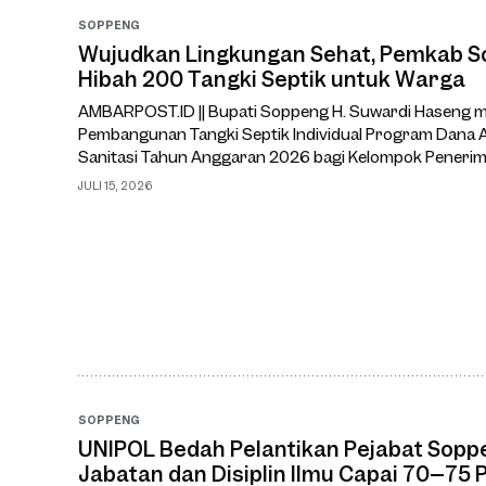
SOPPENG
Wujudkan Lingkungan Sehat, Pemkab S
Hibah 200 Tangki Septik untuk Warga
AMBARPOST.ID || Bupati Soppeng H. Suwardi Haseng m
Pembangunan Tangki Septik Individual Program Dana A
Sanitasi Tahun Anggaran 2026 bagi Kelompok Penerim
kelurahan. Kegiatan tersebut berlangsung di Kelurah
JULI 15, 2026
Lilirilau, R
SOPPENG
UNIPOL Bedah Pelantikan Pejabat Sopp
Jabatan dan Disiplin Ilmu Capai 70–75 