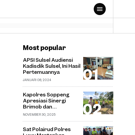
Most popular
APSI Sulsel Audiensi
Kadisdik Sulsel, Ini Hasil
Pertemuannya
JANUARI 08, 2024
Kapolres Soppeng
Apresiasi Sinergi
Brimob dan
Bhabinkamtibmas
NOVEMBER 30, 2025
dalam Pemantauan
Pembangunan
Sat Polairud Polres
Jembatan Gantung di