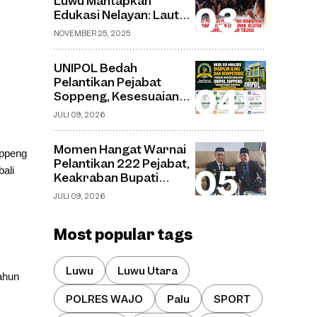
Luwu Mantapkan
Desa Watu
Edukasi Nelayan: Laut
Aman, Nelayan Selamat,
NOVEMBER 25, 2025
Ekosistem Terjaga
UNIPOL Bedah
Pelantikan Pejabat
Soppeng, Kesesuaian
Jabatan dan Disiplin
JULI 09, 2026
Ilmu Capai 70–75
Persen
Momen Hangat Warnai
oppeng
Pelantikan 222 Pejabat,
ali
Keakraban Bupati
Soppeng dan Kepala
JULI 09, 2026
Kemenag Curi
Perhatian
Most popular tags
Luwu
Luwu Utara
ahun
POLRES WAJO
Palu
SPORT