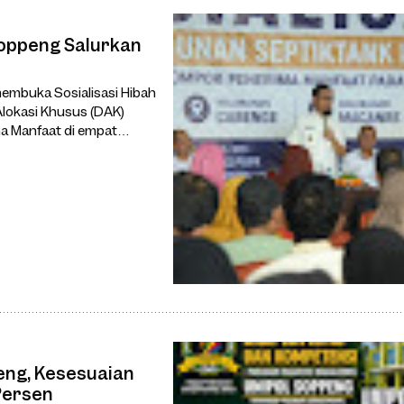
oppeng Salurkan
embuka Sosialisasi Hibah
lokasi Khusus (DAK)
a Manfaat di empat
an Cabenge, Kecamatan
eng, Kesesuaian
Persen