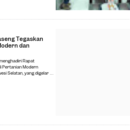
Haseng Tegaskan
Modern dan
 menghadiri Rapat
di Pertanian Modern
i Selatan, yang digelar di
an, Senin