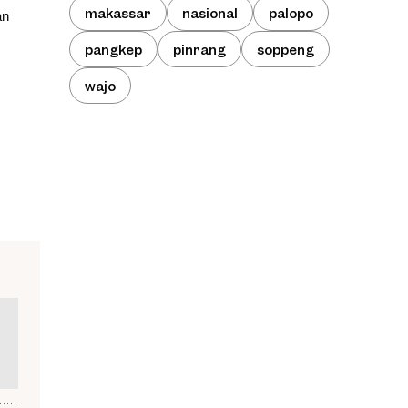
makassar
nasional
palopo
an
pangkep
pinrang
soppeng
wajo