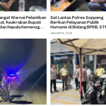
ngat Warnai Pelantikan
Sat Lantas Polres Soppeng
at, Keakraban Bupati
Berikan Pelayanan Publik
dan Kepala Kemenag
Humanis di Bidang BPKB, S
atian
dan SIM
JANUARI 15, 2026