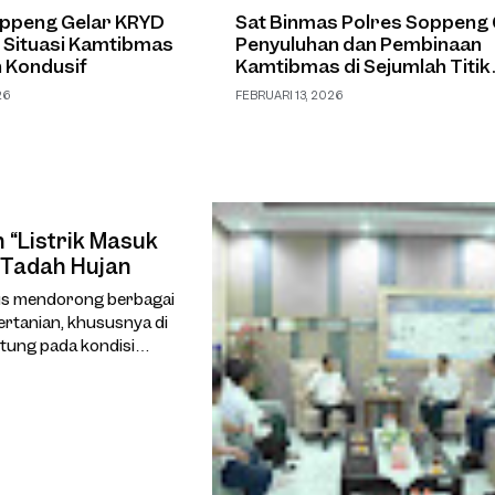
oppeng Gelar KRYD
Sat Binmas Polres Soppeng 
 Situasi Kamtibmas
Penyuluhan dan Pembinaan
 Kondusif
Kamtibmas di Sejumlah Titik
Wilayah Kota
26
FEBRUARI 13, 2026
“Listrik Masuk
 Tadah Hujan
us mendorong berbagai
ertanian, khususnya di
tung pada kondisi
adalah program “Listrik