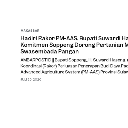
MAKASSAR
Hadiri Rakor PM-AAS, Bupati Suwardi 
Komitmen Soppeng Dorong Pertanian 
Swasembada Pangan
AMBARPOST.ID || Bupati Soppeng, H. Suwardi Haseng,
Koordinasi (Rakor) Perluasan Penerapan Budi Daya Pa
Advanced Agriculture System (PM-AAS) Provinsi Sulawes
Ruang Rapat Pimpinan Kantor Gubernur Sulawesi Selat
JULI 20, 2026
(20/7/2026).Rakor te