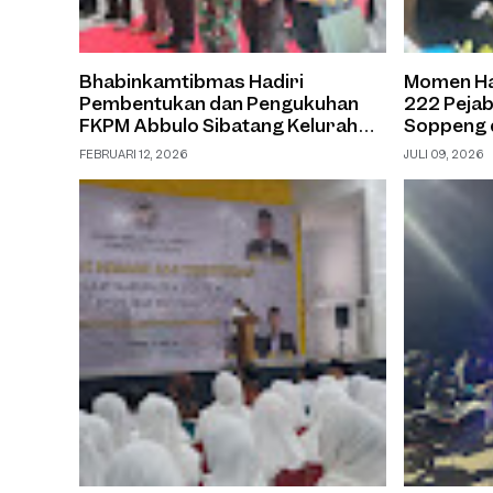
Bhabinkamtibmas Hadiri
Momen Ha
Pembentukan dan Pengukuhan
222 Pejab
FKPM Abbulo Sibatang Kelurahan
Soppeng 
Salokaraja
Curi Perh
FEBRUARI 12, 2026
JULI 09, 2026