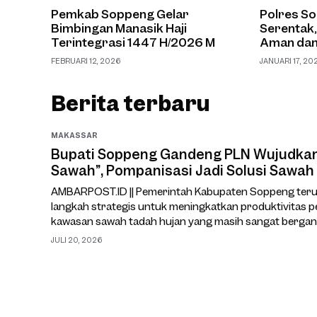
Pemkab Soppeng Gelar
Polres S
Bimbingan Manasik Haji
Serentak,
Terintegrasi 1447 H/2026 M
Aman dan
FEBRUARI 12, 2026
JANUARI 17, 20
Berita terbaru
MAKASSAR
Bupati Soppeng Gandeng PLN Wujudkan 
Sawah”, Pompanisasi Jadi Solusi Sawah
AMBARPOST.ID || Pemerintah Kabupaten Soppeng ter
langkah strategis untuk meningkatkan produktivitas p
kawasan sawah tadah hujan yang masih sangat bergan
cuaca.Salah satu upaya yang kini tengah dimatangkan 
JULI 20, 2026
Masuk Sawah