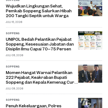
Wujudkan Lingkungan Sehat,
Pemkab Soppeng Salurkan Hibah
200 Tangki Septik untuk Warga
JULI 15, 2026
SOPPENG
UNIPOL Bedah Pelantikan Pejabat
Soppeng, Kesesuaian Jabatan dan
Disiplin Ilmu Capai 70–75 Persen
JULI 09, 2026
SOPPENG
Momen Hangat Warnai Pelantikan
222 Pejabat, Keakraban Bupati
Soppeng dan Kepala Kemenag Curi
Perhatian
JULI 09, 2026
SOPPENG
Penuh Kekeluargaan, Polres