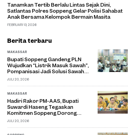
Tanamkan Tertib Berlalu Lintas Sejak Dini,
Satlantas Polres Soppeng Gelar Polisi Sahabat
Anak Bersama Kelompok Bermain Masita
FEBRUARI 13, 2026
Berita terbaru
MAKASSAR
Bupati Soppeng Gandeng PLN
Wujudkan “Listrik Masuk Sawah”,
Pompanisasi Jadi Solusi Sawah
Tadah Hujan
JULI 20, 2026
MAKASSAR
Hadiri Rakor PM-AAS, Bupati
Suwardi Haseng Tegaskan
Komitmen Soppeng Dorong
Pertanian Modern dan Swasembada
JULI 20, 2026
Pangan
SOPPENG