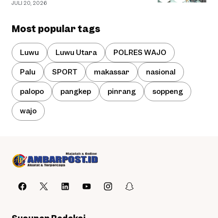
JULI 20, 2026
Most popular tags
Luwu
Luwu Utara
POLRES WAJO
Palu
SPORT
makassar
nasional
palopo
pangkep
pinrang
soppeng
wajo