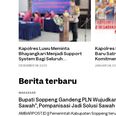
Kapolres Luwu Meminta
Kapolres
Bhayangkari Menjadi Support
Baru Sat
System Bagi Seluruh
Komitmen
Bhayangkara
Narkoba
DESEMBER 08, 2023
JANUARI 06, 2
Berita terbaru
MAKASSAR
Bupati Soppeng Gandeng PLN Wujudkan 
Sawah”, Pompanisasi Jadi Solusi Sawah
AMBARPOST.ID || Pemerintah Kabupaten Soppeng ter