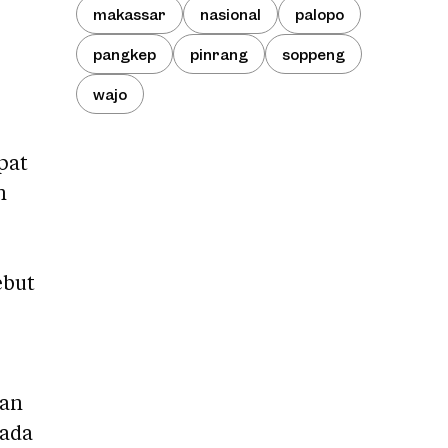
makassar
nasional
palopo
pangkep
pinrang
soppeng
wajo
pat
n
ebut
ian
rada