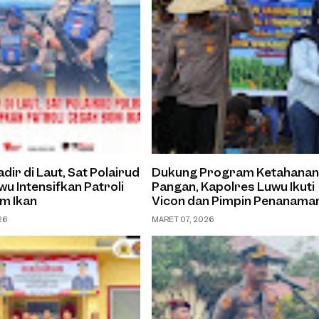
dir di Laut, Sat Polairud
Dukung Program Ketahana
wu Intensifkan Patroli
Pangan, Kapolres Luwu Ikuti
m Ikan
Vicon dan Pimpin Penanama
Jagung Serentak di Kamanr
26
MARET 07, 2026