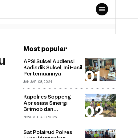
Most popular
u
APSI Sulsel Audiensi
Kadisdik Sulsel, Ini Hasil
Pertemuannya
JANUARI 08, 2024
Kapolres Soppeng
Apresiasi Sinergi
Brimob dan
Bhabinkamtibmas
NOVEMBER 30, 2025
dalam Pemantauan
Pembangunan
Sat Polairud Polres
Jembatan Gantung di