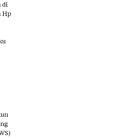
 di
n Hp
ku
kun
ang
(WS)