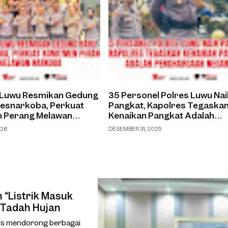
 Luwu Resmikan Gedung
35 Personel Polres Luwu Nai
resnarkoba, Perkuat
Pangkat, Kapolres Tegaska
 Perang Melawan
Kenaikan Pangkat Adalah
Penghargaan Negara
026
DESEMBER 31, 2025
“Listrik Masuk
 Tadah Hujan
us mendorong berbagai