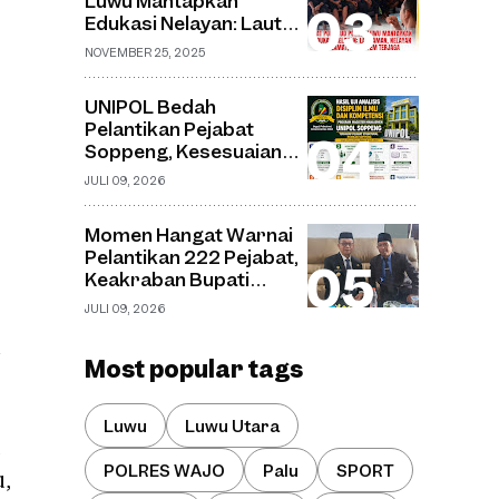
Luwu Mantapkan
Desa Watu
Edukasi Nelayan: Laut
Aman, Nelayan Selamat,
NOVEMBER 25, 2025
Ekosistem Terjaga
UNIPOL Bedah
Pelantikan Pejabat
Soppeng, Kesesuaian
Jabatan dan Disiplin
JULI 09, 2026
Ilmu Capai 70–75
Persen
Momen Hangat Warnai
Pelantikan 222 Pejabat,
Keakraban Bupati
Soppeng dan Kepala
JULI 09, 2026
Kemenag Curi
Perhatian
Most popular tags
Luwu
Luwu Utara
u
POLRES WAJO
Palu
SPORT
,