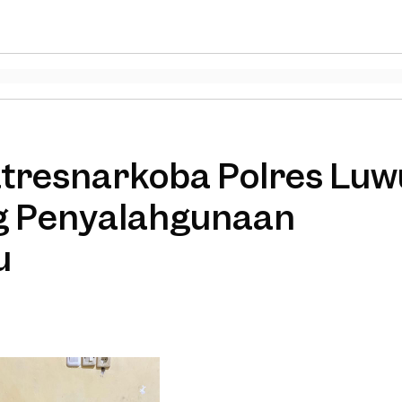
atresnarkoba Polres Luw
 Penyalahgunaan
u