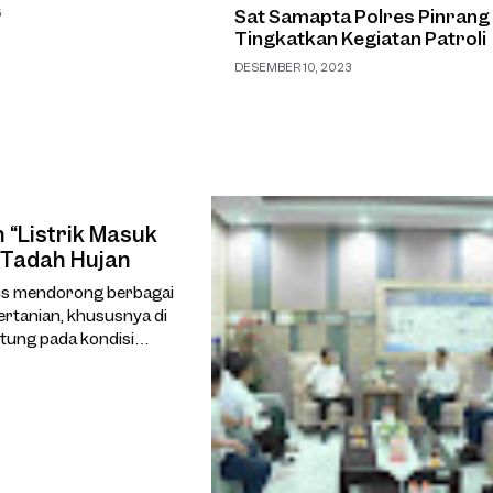
Sat Samapta Polres Pinrang
5
Tingkatkan Kegiatan Patroli
DESEMBER 10, 2023
“Listrik Masuk
 Tadah Hujan
us mendorong berbagai
ertanian, khususnya di
tung pada kondisi
adalah program “Listrik