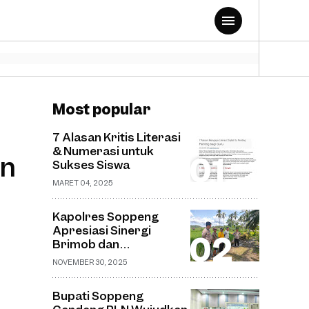
Most popular
7 Alasan Kritis Literasi
& Numerasi untuk
an
Sukses Siswa
MARET 04, 2025
Kapolres Soppeng
Apresiasi Sinergi
Brimob dan
Bhabinkamtibmas
NOVEMBER 30, 2025
dalam Pemantauan
Pembangunan
Bupati Soppeng
Jembatan Gantung di