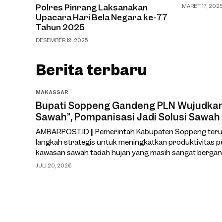
Polres Pinrang Laksanakan
MARET 17, 202
Upacara Hari Bela Negara ke-77
Tahun 2025
DESEMBER 19, 2025
Berita terbaru
MAKASSAR
Bupati Soppeng Gandeng PLN Wujudkan 
Sawah”, Pompanisasi Jadi Solusi Sawah
AMBARPOST.ID || Pemerintah Kabupaten Soppeng ter
langkah strategis untuk meningkatkan produktivitas p
kawasan sawah tadah hujan yang masih sangat bergan
cuaca.Salah satu upaya yang kini tengah dimatangkan 
JULI 20, 2026
Masuk Sawah