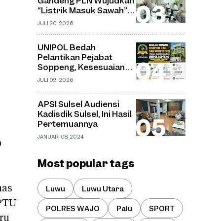
Gandeng PLN Wujudkan
Desa Watu
“Listrik Masuk Sawah”,
Pompanisasi Jadi Solusi
JULI 20, 2026
Sawah Tadah Hujan
UNIPOL Bedah
Pelantikan Pejabat
Soppeng, Kesesuaian
Jabatan dan Disiplin
JULI 09, 2026
Ilmu Capai 70–75
Persen
APSI Sulsel Audiensi
Kadisdik Sulsel, Ini Hasil
Pertemuannya
JANUARI 08, 2024
0
Most popular tags
mas
Luwu
Luwu Utara
IPTU
POLRES WAJO
Palu
SPORT
ru