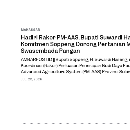
MAKASSAR
Hadiri Rakor PM-AAS, Bupati Suwardi 
Komitmen Soppeng Dorong Pertanian 
Swasembada Pangan
AMBARPOST.ID || Bupati Soppeng, H. Suwardi Haseng,
Koordinasi (Rakor) Perluasan Penerapan Budi Daya Pa
Advanced Agriculture System (PM-AAS) Provinsi Sulawes
Ruang Rapat Pimpinan Kantor Gubernur Sulawesi Selat
JULI 20, 2026
(20/7/2026).Rakor te