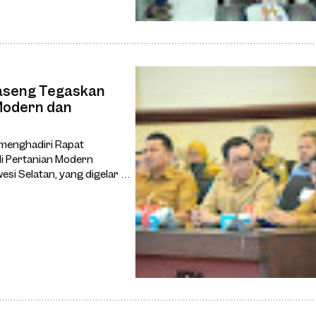
Haseng Tegaskan
Modern dan
 menghadiri Rapat
di Pertanian Modern
i Selatan, yang digelar di
an, Senin