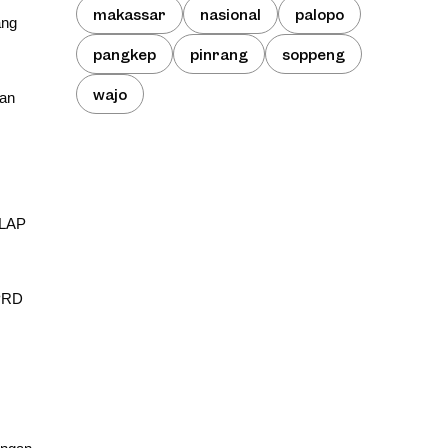
makassar
nasional
palopo
ang
pangkep
pinrang
soppeng
wajo
kan
RLAP
DPRD