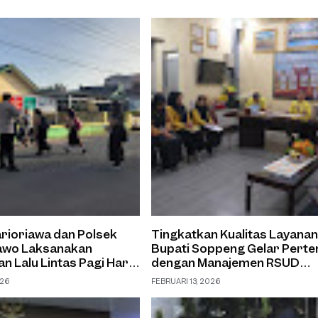
rioriawa dan Polsek
Tingkatkan Kualitas Layanan
awo Laksanakan
Bupati Soppeng Gelar Pert
n Lalu Lintas Pagi Hari
dengan Manajemen RSUD
manan Pengguna Jalan
Latemmamala
026
FEBRUARI 13, 2026