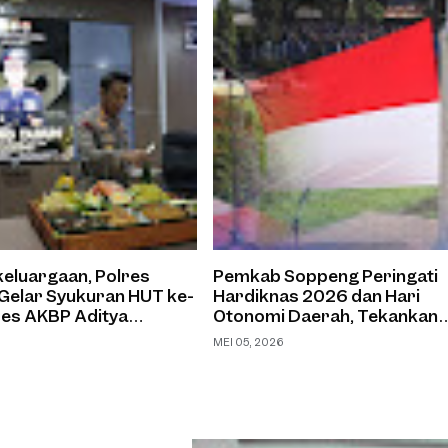
eluargaan, Polres
Pemkab Soppeng Peringati
Gelar Syukuran HUT ke-
Hardiknas 2026 dan Hari
res AKBP Aditya
Otonomi Daerah, Tekankan
Kolaborasi dan Peningkatan
MEI 05, 2026
Kualitas Pendidikan