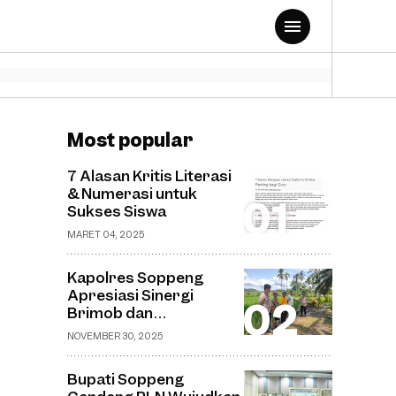
Most popular
7 Alasan Kritis Literasi
& Numerasi untuk
Sukses Siswa
MARET 04, 2025
Kapolres Soppeng
Apresiasi Sinergi
Brimob dan
Bhabinkamtibmas
NOVEMBER 30, 2025
dalam Pemantauan
Pembangunan
Bupati Soppeng
Jembatan Gantung di