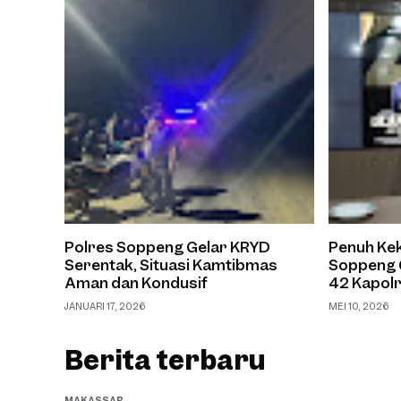
Polres Soppeng Gelar KRYD
Penuh Kek
Serentak, Situasi Kamtibmas
Soppeng 
Aman dan Kondusif
42 Kapol
Pradana
JANUARI 17, 2026
MEI 10, 2026
Berita terbaru
MAKASSAR