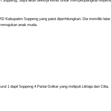
n Soppeng, Saya akan bekerja keras untuk memperjuangkan kepent
RD Kabupaten Soppeng yang patut diperhitungkan. Dia memiliki latar
 memajukan anak muda.
t 1 dapil Soppeng 4 Partai Golkar yang meliputi Liliriaja dan Citta.