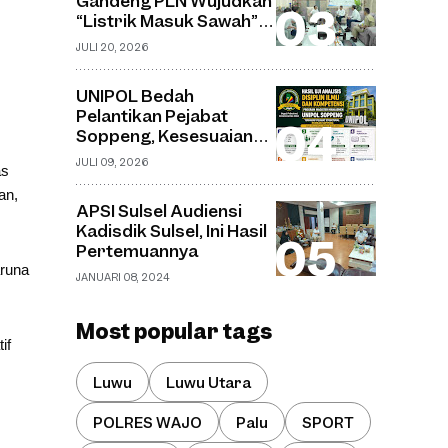
Gandeng PLN Wujudkan
Desa Watu
“Listrik Masuk Sawah”,
Pompanisasi Jadi Solusi
JULI 20, 2026
Sawah Tadah Hujan
UNIPOL Bedah
Pelantikan Pejabat
Soppeng, Kesesuaian
Jabatan dan Disiplin
JULI 09, 2026
as
Ilmu Capai 70–75
Persen
an,
APSI Sulsel Audiensi
Kadisdik Sulsel, Ini Hasil
Pertemuannya
aruna
JANUARI 08, 2024
Most popular tags
if
Luwu
Luwu Utara
POLRES WAJO
Palu
SPORT