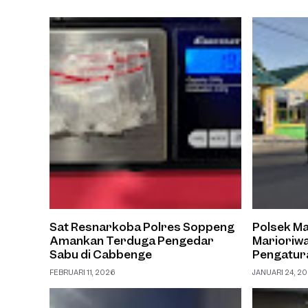
Sat Resnarkoba Polres Soppeng
Polsek Ma
Amankan Terduga Pengedar
Marioriw
Sabu di Cabbenge
Pengatura
Demi Kea
FEBRUARI 11, 2026
JANUARI 24, 2