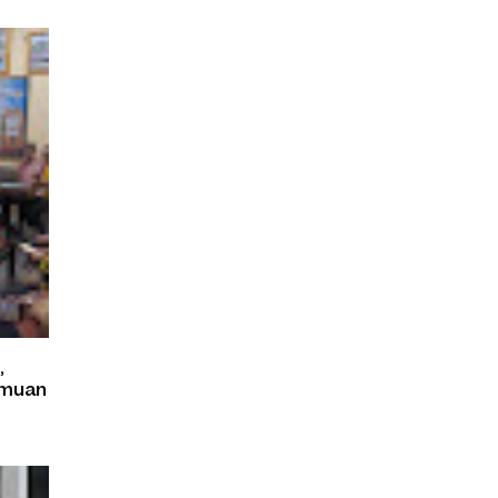
,
emuan