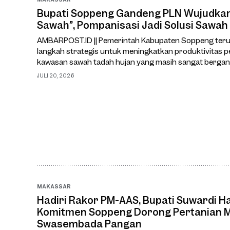
Bupati Soppeng Gandeng PLN Wujudkan 
Sawah”, Pompanisasi Jadi Solusi Sawah
AMBARPOST.ID || Pemerintah Kabupaten Soppeng ter
langkah strategis untuk meningkatkan produktivitas p
kawasan sawah tadah hujan yang masih sangat bergan
cuaca.Salah satu upaya yang kini tengah dimatangkan 
JULI 20, 2026
Masuk Sawah
MAKASSAR
Hadiri Rakor PM-AAS, Bupati Suwardi 
Komitmen Soppeng Dorong Pertanian 
Swasembada Pangan