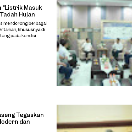
“Listrik Masuk
 Tadah Hujan
us mendorong berbagai
ertanian, khususnya di
tung pada kondisi
adalah program “Listrik
Haseng Tegaskan
Modern dan