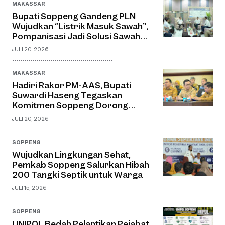
MAKASSAR
Bupati Soppeng Gandeng PLN
Wujudkan “Listrik Masuk Sawah”,
Pompanisasi Jadi Solusi Sawah
Tadah Hujan
JULI 20, 2026
MAKASSAR
Hadiri Rakor PM-AAS, Bupati
Suwardi Haseng Tegaskan
Komitmen Soppeng Dorong
Pertanian Modern dan Swasembada
JULI 20, 2026
Pangan
SOPPENG
Wujudkan Lingkungan Sehat,
Pemkab Soppeng Salurkan Hibah
200 Tangki Septik untuk Warga
JULI 15, 2026
SOPPENG
UNIPOL Bedah Pelantikan Pejabat