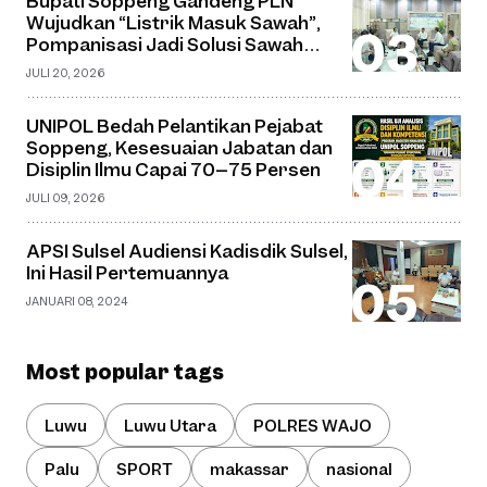
Bupati Soppeng Gandeng PLN
Wujudkan “Listrik Masuk Sawah”,
Pompanisasi Jadi Solusi Sawah
Tadah Hujan
JULI 20, 2026
UNIPOL Bedah Pelantikan Pejabat
Soppeng, Kesesuaian Jabatan dan
Disiplin Ilmu Capai 70–75 Persen
JULI 09, 2026
APSI Sulsel Audiensi Kadisdik Sulsel,
Ini Hasil Pertemuannya
JANUARI 08, 2024
Most popular tags
Luwu
Luwu Utara
POLRES WAJO
Palu
SPORT
makassar
nasional