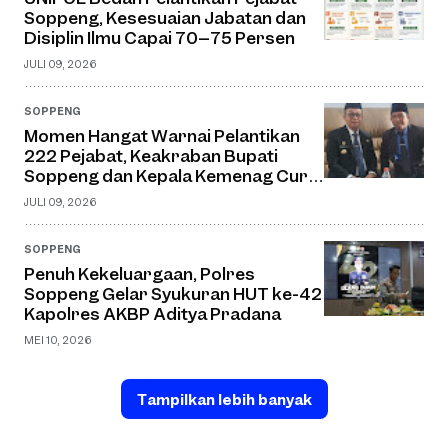
Soppeng, Kesesuaian Jabatan dan
Disiplin Ilmu Capai 70–75 Persen
JULI 09, 2026
SOPPENG
Momen Hangat Warnai Pelantikan
222 Pejabat, Keakraban Bupati
Soppeng dan Kepala Kemenag Curi
Perhatian
JULI 09, 2026
SOPPENG
Penuh Kekeluargaan, Polres
Soppeng Gelar Syukuran HUT ke-42
Kapolres AKBP Aditya Pradana
MEI 10, 2026
Tampilkan lebih banyak